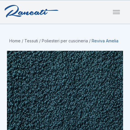
Home
/
Tessuti
/
Poliesteri per cuscineria
/
Reviva Amelia