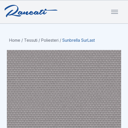
Home
/
Tessuti
/
Poliesteri
/
Sunbrella SurLast